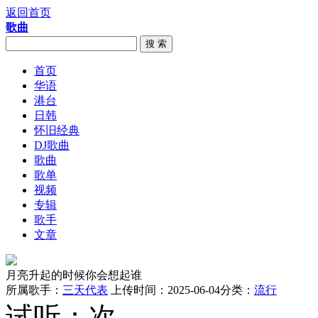
返回首页
歌曲
搜 索
首页
华语
港台
日韩
怀旧经典
DJ歌曲
歌曲
歌单
视频
专辑
歌手
文章
月亮升起的时候你会想起谁
所属歌手：
三天代表
上传时间：2025-06-04
分类：
流行
试听：
次