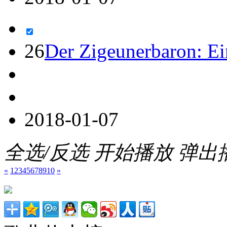
26
Der Zigeunerbaron: E
2018-01-07
全选/反选
开始播放
弹出
«
1
2
3
4
5
6
7
8
9
10
»