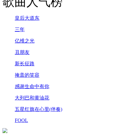
歌曲人气榜
皇后大道东
三年
亿维之光
丑朋友
新长征路
掩盖的笑容
感谢生命中有你
大列巴和黄油花
五星红旗在心里(伴奏)
FOOL