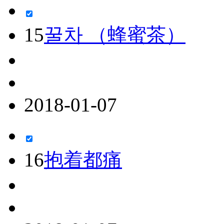
15
꿀차 （蜂蜜茶）
2018-01-07
16
抱着都痛