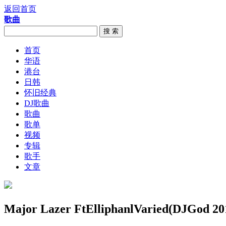
返回首页
歌曲
搜 索
首页
华语
港台
日韩
怀旧经典
DJ歌曲
歌曲
歌单
视频
专辑
歌手
文章
Major Lazer FtElliphanlVaried(DJGod 