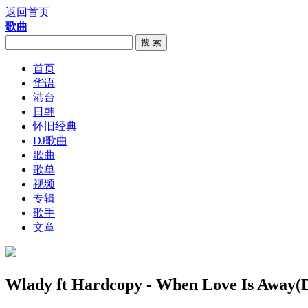
返回首页
歌曲
搜 索
首页
华语
港台
日韩
怀旧经典
DJ歌曲
歌曲
歌单
视频
专辑
歌手
文章
Wlady ft Hardcopy - When Love Is Awa