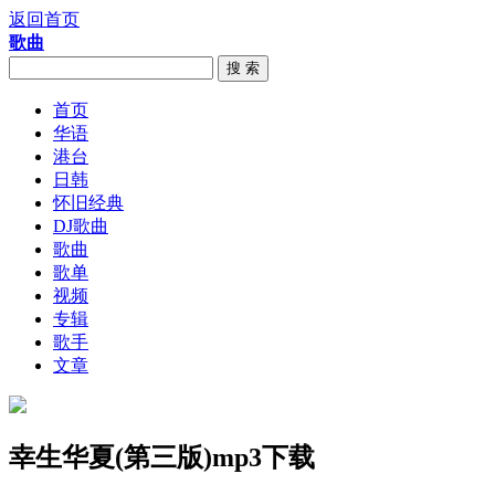
返回首页
歌曲
搜 索
首页
华语
港台
日韩
怀旧经典
DJ歌曲
歌曲
歌单
视频
专辑
歌手
文章
幸生华夏(第三版)mp3下载